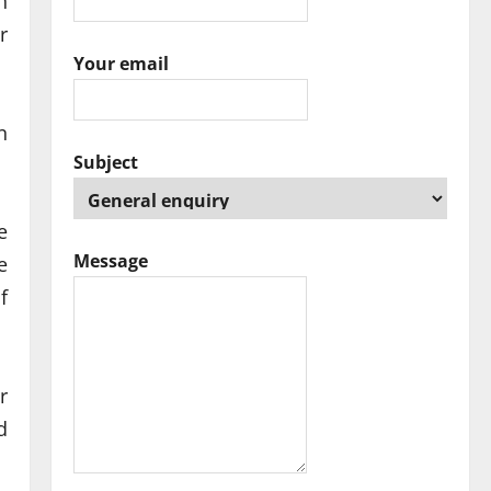
n
r
Your email
n
Subject
e
Message
e
f
r
d