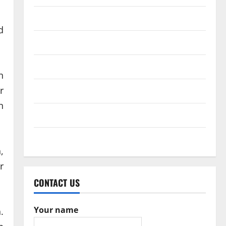
February 2017
d
December 2016
October 2016
n
r
June 2016
n
February 2016
May 2015
,
r
CONTACT US
Your name
.