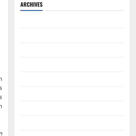
ARCHIVES
July 2026
May 2026
April 2026
March 2026
n
February 2026
s
January 2026
s
h
December 2025
November 2025
n